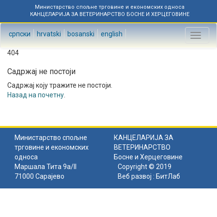
Министарство спољне трговине и економских односа
КАНЦЕЛАРИЈА ЗА ВЕТЕРИНАРСТВО БОСНЕ И ХЕРЦЕГОВИНЕ
српски
hrvatski
bosanski
english
Toggl
naviga
404
Садржај не постоји
Садржај коју тражите не постоји.
Назад на почетну
.
Министарство спољне
КАНЦЕЛАРИЈА ЗА
трговине и економских
ВЕТЕРИНАРСТВО
односа
Босне и Херцеговине
Маршала Тита 9а/II
Copyright © 2019
71000 Сарајево
Веб развој :
БитЛаб