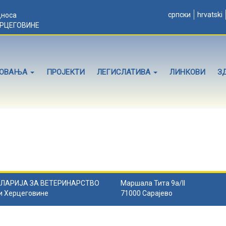
српски
hrvatski
дноса
ЕРЦЕГОВИНЕ
ЛОВАЊА
ПРОЈЕКТИ
ЛЕГИСЛАТИВА
ЛИНКОВИ
З
ЛАРИЈА ЗА ВЕТЕРИНАРСТВО
Маршала Тита 9а/II
и Херцеговине
71000 Сарајево