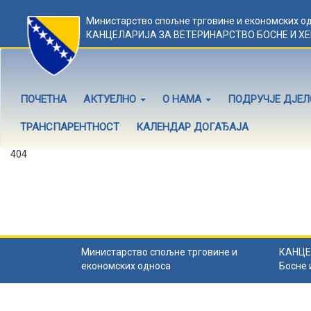
Министарство спољне трговине и економских о
КАНЦЕЛАРИЈА ЗА ВЕТЕРИНАРСТВО БОСНЕ И Х
ПОЧЕТНА
АКТУЕЛНО
О НАМА
ПОДРУЧЈЕ ДЈЕ
ТРАНСПАРЕНТНОСТ
КАЛЕНДАР ДОГАЂАЈА
404
Садржај не постоји
Садржај коју тражите не постоји.
Назад на почетну
.
Министарство спољне трговине и
КАНЦЕ
економских односа
Босне 