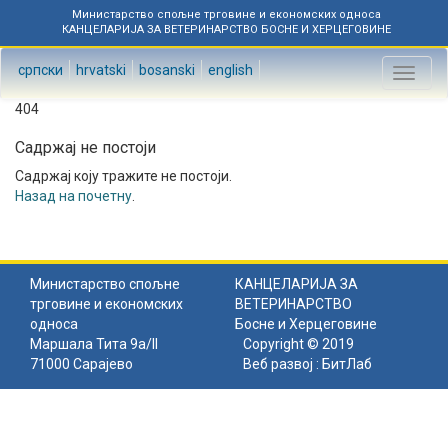
Министарство спољне трговине и економских односа
КАНЦЕЛАРИЈА ЗА ВЕТЕРИНАРСТВО БОСНЕ И ХЕРЦЕГОВИНЕ
српски
hrvatski
bosanski
english
Toggl
naviga
404
Садржај не постоји
Садржај коју тражите не постоји.
Назад на почетну
.
Министарство спољне
КАНЦЕЛАРИЈА ЗА
трговине и економских
ВЕТЕРИНАРСТВО
односа
Босне и Херцеговине
Маршала Тита 9а/II
Copyright © 2019
71000 Сарајево
Веб развој :
БитЛаб