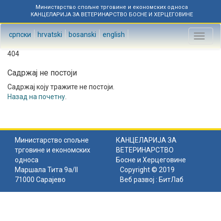
Министарство спољне трговине и економских односа
КАНЦЕЛАРИЈА ЗА ВЕТЕРИНАРСТВО БОСНЕ И ХЕРЦЕГОВИНЕ
српски
hrvatski
bosanski
english
Toggl
naviga
404
Садржај не постоји
Садржај коју тражите не постоји.
Назад на почетну
.
Министарство спољне
КАНЦЕЛАРИЈА ЗА
трговине и економских
ВЕТЕРИНАРСТВО
односа
Босне и Херцеговине
Маршала Тита 9а/II
Copyright © 2019
71000 Сарајево
Веб развој :
БитЛаб