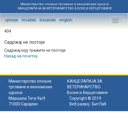
Министарство спољне трговине и економских односа
КАНЦЕЛАРИЈА ЗА ВЕТЕРИНАРСТВО БОСНЕ И ХЕРЦЕГОВИНЕ
српски
hrvatski
bosanski
english
Toggl
naviga
404
Садржај не постоји
Садржај коју тражите не постоји.
Назад на почетну
.
Министарство спољне
КАНЦЕЛАРИЈА ЗА
трговине и економских
ВЕТЕРИНАРСТВО
односа
Босне и Херцеговине
Маршала Тита 9а/II
Copyright © 2019
71000 Сарајево
Веб развој :
БитЛаб