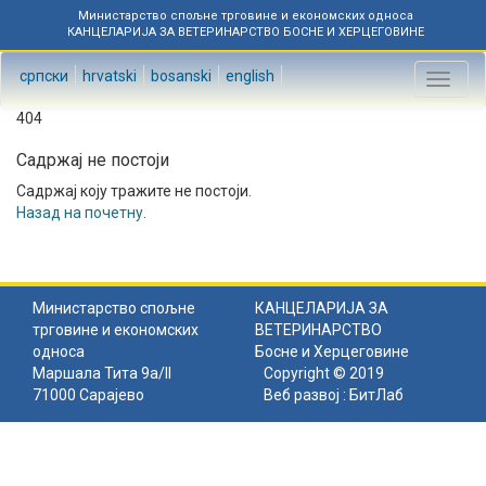
Министарство спољне трговине и економских односа
КАНЦЕЛАРИЈА ЗА ВЕТЕРИНАРСТВО БОСНЕ И ХЕРЦЕГОВИНЕ
српски
hrvatski
bosanski
english
Toggl
naviga
404
Садржај не постоји
Садржај коју тражите не постоји.
Назад на почетну
.
Министарство спољне
КАНЦЕЛАРИЈА ЗА
трговине и економских
ВЕТЕРИНАРСТВО
односа
Босне и Херцеговине
Маршала Тита 9а/II
Copyright © 2019
71000 Сарајево
Веб развој :
БитЛаб