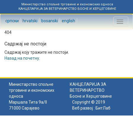
Министарство спољне трговине и економских односа
КАНЦЕЛАРИЈА ЗА ВЕТЕРИНАРСТВО БОСНЕ И ХЕРЦЕГОВИНЕ
српски
hrvatski
bosanski
english
Toggl
naviga
404
Садржај не постоји
Садржај коју тражите не постоји.
Назад на почетну
.
Министарство спољне
КАНЦЕЛАРИЈА ЗА
трговине и економских
ВЕТЕРИНАРСТВО
односа
Босне и Херцеговине
Маршала Тита 9а/II
Copyright © 2019
71000 Сарајево
Веб развој :
БитЛаб