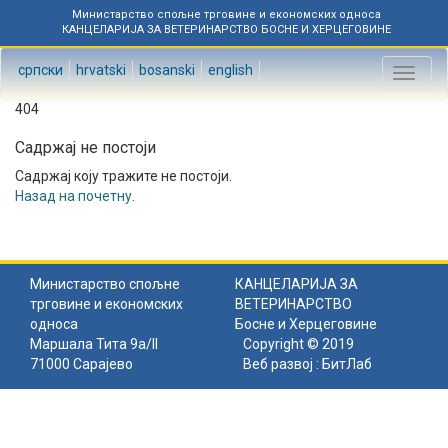
Министарство спољне трговине и економских односа
КАНЦЕЛАРИЈА ЗА ВЕТЕРИНАРСТВО БОСНЕ И ХЕРЦЕГОВИНЕ
српски
hrvatski
bosanski
english
Toggl
naviga
404
Садржај не постоји
Садржај коју тражите не постоји.
Назад на почетну
.
Министарство спољне
КАНЦЕЛАРИЈА ЗА
трговине и економских
ВЕТЕРИНАРСТВО
односа
Босне и Херцеговине
Маршала Тита 9а/II
Copyright © 2019
71000 Сарајево
Веб развој :
БитЛаб