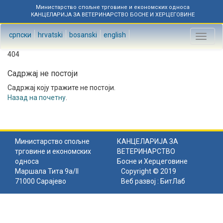
Министарство спољне трговине и економских односа
КАНЦЕЛАРИЈА ЗА ВЕТЕРИНАРСТВО БОСНЕ И ХЕРЦЕГОВИНЕ
српски
hrvatski
bosanski
english
Toggl
naviga
404
Садржај не постоји
Садржај коју тражите не постоји.
Назад на почетну
.
Министарство спољне
КАНЦЕЛАРИЈА ЗА
трговине и економских
ВЕТЕРИНАРСТВО
односа
Босне и Херцеговине
Маршала Тита 9а/II
Copyright © 2019
71000 Сарајево
Веб развој :
БитЛаб