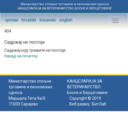
Министарство спољне трговине и економских односа
КАНЦЕЛАРИЈА ЗА ВЕТЕРИНАРСТВО БОСНЕ И ХЕРЦЕГОВИНЕ
српски
hrvatski
bosanski
english
Toggl
naviga
404
Садржај не постоји
Садржај коју тражите не постоји.
Назад на почетну
.
Министарство спољне
КАНЦЕЛАРИЈА ЗА
трговине и економских
ВЕТЕРИНАРСТВО
односа
Босне и Херцеговине
Маршала Тита 9а/II
Copyright © 2019
71000 Сарајево
Веб развој :
БитЛаб