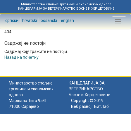
Министарство спољне трговине и економских односа
КАНЦЕЛАРИЈА ЗА ВЕТЕРИНАРСТВО БОСНЕ И ХЕРЦЕГОВИНЕ
српски
hrvatski
bosanski
english
Toggl
naviga
404
Садржај не постоји
Садржај коју тражите не постоји.
Назад на почетну
.
Министарство спољне
КАНЦЕЛАРИЈА ЗА
трговине и економских
ВЕТЕРИНАРСТВО
односа
Босне и Херцеговине
Маршала Тита 9а/II
Copyright © 2019
71000 Сарајево
Веб развој :
БитЛаб