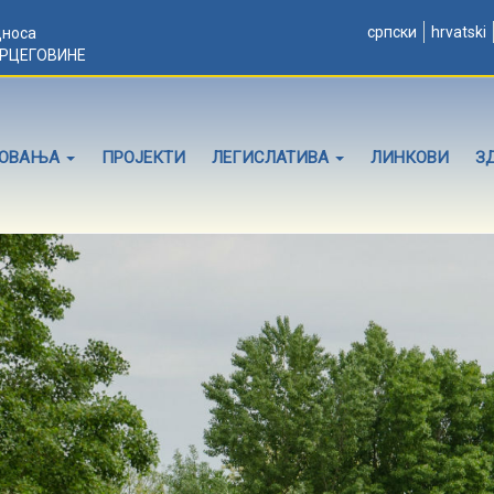
српски
hrvatski
дноса
ЕРЦЕГОВИНЕ
ЛОВАЊА
ПРОЈЕКТИ
ЛЕГИСЛАТИВА
ЛИНКОВИ
З