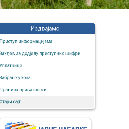
Издвајамо
Приступ информaцијaмa
Захтјев за додјелу приступних шифри
Уплатнице
Забране увоза
Правила приватности
Стари сајт