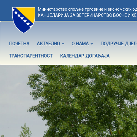
Министарство спољне трговине и економских о
КАНЦЕЛАРИЈА ЗА ВЕТЕРИНАРСТВО БОСНЕ И Х
ПОЧЕТНА
АКТУЕЛНО
О НАМА
ПОДРУЧЈЕ ДЈЕ
ТРАНСПАРЕНТНОСТ
КАЛЕНДАР ДОГАЂАЈА