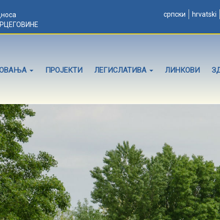
српски
hrvatski
дноса
ЕРЦЕГОВИНЕ
ЛОВАЊА
ПРОЈЕКТИ
ЛЕГИСЛАТИВА
ЛИНКОВИ
З