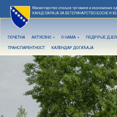
Министарство спољне трговине и економских о
КАНЦЕЛАРИЈА ЗА ВЕТЕРИНАРСТВО БОСНЕ И Х
ПОЧЕТНА
АКТУЕЛНО
О НАМА
ПОДРУЧЈЕ ДЈЕ
ТРАНСПАРЕНТНОСТ
КАЛЕНДАР ДОГАЂАЈА